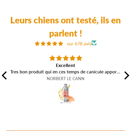
critiques
Leurs chiens ont testé, ils en
parlent !
sur 678 avis
Excellent
Tres bon produit qui en ces temps de canicule apporte
un plus lorsque mes chiens manque d'appétit avec
NORBERT LE CANN
leurs croquettes habituelles