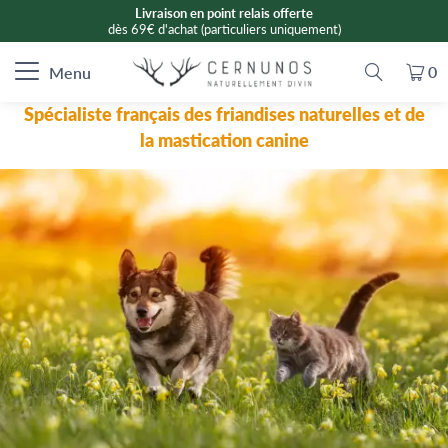
Livraison en point relais offerte
dès 69€ d'achat (particuliers uniquement)
0
Menu
Spécialiste français des friandises naturelles et de
la mastication canine